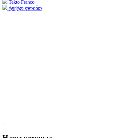
Tekto Franco
ტექტო ფოინთ
“
Наша команда